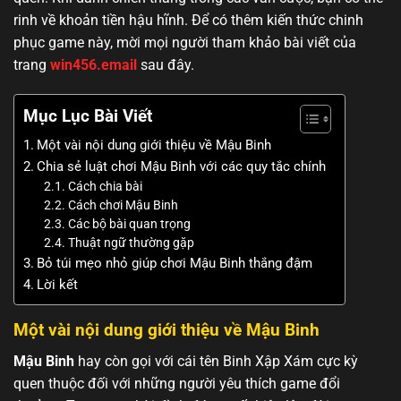
rinh về khoản tiền hậu hĩnh. Để có thêm kiến thức chinh
phục game này, mời mọi người tham khảo bài viết của
trang
win456.email
sau đây.
Mục Lục Bài Viết
Một vài nội dung giới thiệu về Mậu Binh
Chia sẻ luật chơi Mậu Binh với các quy tắc chính
Cách chia bài
Cách chơi Mậu Binh
Các bộ bài quan trọng
Thuật ngữ thường gặp
Bỏ túi mẹo nhỏ giúp chơi Mậu Binh thắng đậm
Lời kết
Một vài nội dung giới thiệu về Mậu Binh
Mậu Binh
hay còn gọi với cái tên Binh Xập Xám cực kỳ
quen thuộc đối với những người yêu thích game đổi