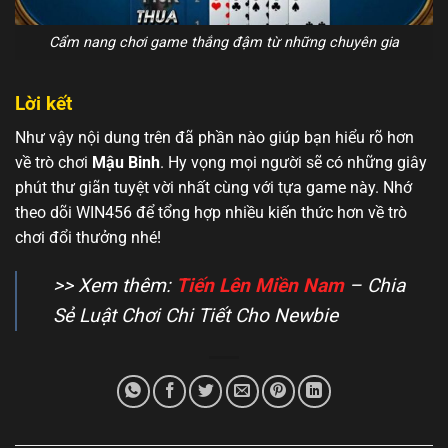
Cẩm nang chơi game thắng đậm từ những chuyên gia
Lời kết
Như vậy nội dung trên đã phần nào giúp bạn hiểu rõ hơn
về trò chơi
Mậu Binh
. Hy vọng mọi người sẽ có những giây
phút thư giãn tuyệt vời nhất cùng với tựa game này. Nhớ
theo dõi WIN456 để tổng hợp nhiều kiến thức hơn về trò
chơi đổi thưởng nhé!
>> Xem thêm:
Tiến Lên Miền Nam
– Chia
Sẻ Luật Chơi Chi Tiết Cho Newbie