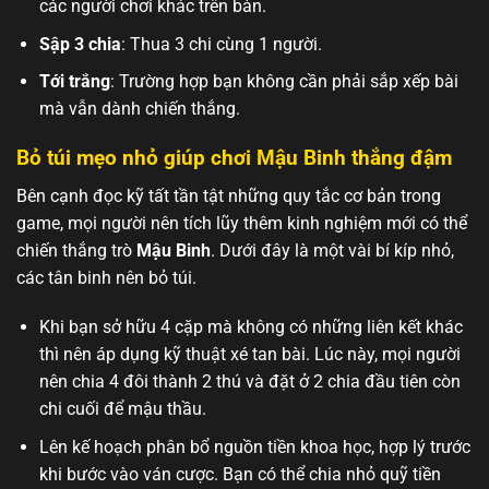
các người chơi khác trên bàn.
Sập 3 chia
: Thua 3 chi cùng 1 người.
Tới trắng
: Trường hợp bạn không cần phải sắp xếp bài
mà vẫn dành chiến thắng.
Bỏ túi mẹo nhỏ giúp chơi Mậu Binh thắng đậm
Bên cạnh đọc kỹ tất tần tật những quy tắc cơ bản trong
game, mọi người nên tích lũy thêm kinh nghiệm mới có thể
chiến thắng trò
Mậu Binh
. Dưới đây là một vài bí kíp nhỏ,
các tân binh nên bỏ túi.
Khi bạn sở hữu 4 cặp mà không có những liên kết khác
thì nên áp dụng kỹ thuật xé tan bài. Lúc này, mọi người
nên chia 4 đôi thành 2 thú và đặt ở 2 chia đầu tiên còn
chi cuối để mậu thầu.
Lên kế hoạch phân bổ nguồn tiền khoa học, hợp lý trước
khi bước vào ván cược. Bạn có thể chia nhỏ quỹ tiền