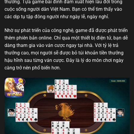
thưởng. Tựa game bài đình đám xuất hiện lâu đời trong
cuộc sống người dân Việt Nam. Bạn có thể tìm thấy vào
các dịp tụ tập đông người như ngày lễ, ngày nghỉ.
Nhờ sự phát triển của công nghệ, game đã được phát triển
thêm phiên bản online. Chỉ qua một thiết bị điện tử, bạn dễ
dàng tham gia vào ván cược ngay tại nhà. Với tỷ lệ trả
thưởng cao, mọi người sẽ được bỏ túi khoản tiền thưởng
hậu hĩnh sau từng ván cược. Đây là lý do môn chơi ngày
càng trở nên phổ biến hơn.