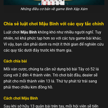
Những điều cơ bản về game Binh Xập Xám
Chia sẻ luật chơi Mậu Binh với các quy tắc chính
Luật chơi
Mậu Binh
không khó như nhiều người nghĩ. Tuy
nhiên, nó khá phức tạp hơn so với các tựa game bài khác.
Vì vậy, bạn cần phải dành ra một ít thời gian để nghiên cứu
các quy tắc dưới đây trước khi tham gia.
Cách chia bài
Mỗi ván cược, chúng ta cần sử dụng bộ bài Tây có 52 lá
cùng với 2 đến 4 thành viên. Trò chơi bắt đầu, dealer sẽ
phát cho mỗi thành viên 13 lá. Thứ tự phát từ trái sang
phải theo chiều kim đồng hồ.
Cách chơi Mậu Binh
Sau khi sở hữu 13 quân bài trên tay, mỗi hội viên sẽ tiến