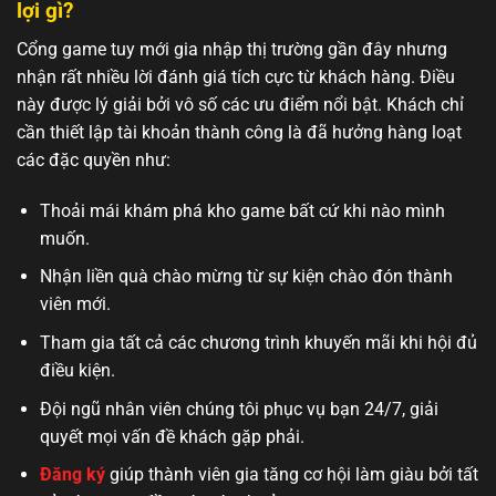
lợi gì?
Cổng game tuy mới gia nhập thị trường gần đây nhưng
nhận rất nhiều lời đánh giá tích cực từ khách hàng. Điều
này được lý giải bởi vô số các ưu điểm nổi bật. Khách chỉ
cần thiết lập tài khoản thành công là đã hưởng hàng loạt
các đặc quyền như:
Thoải mái khám phá kho game bất cứ khi nào mình
muốn.
Nhận liền quà chào mừng từ sự kiện chào đón thành
viên mới.
Tham gia tất cả các chương trình khuyến mãi khi hội đủ
điều kiện.
Đội ngũ nhân viên chúng tôi phục vụ bạn 24/7, giải
quyết mọi vấn đề khách gặp phải.
Đăng ký
giúp thành viên gia tăng cơ hội làm giàu bởi tất