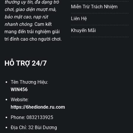
thưởng uy tín, đa dạng trò
Miễn Trừ Trách Nhiệm
chơi, giao diện mượt mà,
bảo mật cao, nạp rút
Liên Hệ
nhanh chóng
. Cam kết
Khuyến Mãi
mang đến trải nghiệm giải
trí đỉnh cao cho người chơi.
HỖ TRỢ 24/7
Tên Thương Hiệu:
WIN456
Website:
https://6hedionde.ru.com
Phone: 0832133925
Địa Chỉ: 32 Bùi Dương