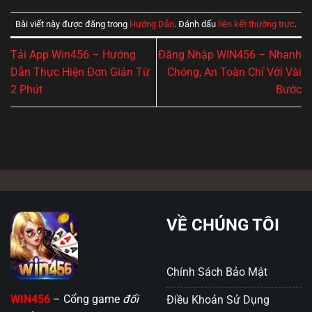
Bài viết này được đăng trong
Hướng Dẫn
. Đánh dấu
liên kết thường trực
.
Tải App Win456 – Hướng
Đăng Nhập WIN456 – Nhanh
Dẫn Thực Hiện Đơn Giản Từ
Chóng, An Toàn Chỉ Với Vài
2 Phút
Bước
VỀ CHÚNG TÔI
Chính Sách Bảo Mật
WIN456
– Cổng game
đổi
Điều Khoản Sử Dụng