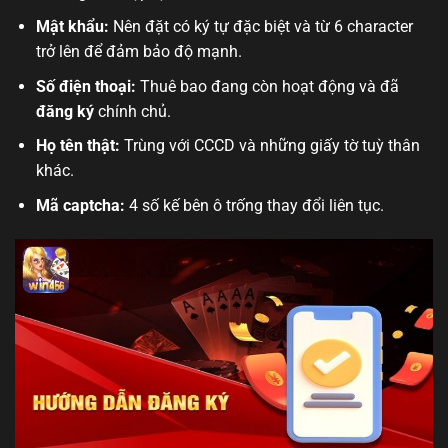
Mật khẩu:
Nên đặt có ký tự đặc biệt và từ 6 character
trở lên để đảm bảo độ mạnh.
Số điện thoại:
Thuê bao đang còn hoạt động và đã
đăng ký
chính chủ.
Họ tên thật:
Trùng với CCCD và những giấy tờ tuỳ thân
khác.
Mã captcha:
4 số kế bên ô trống thay đổi liên tục.