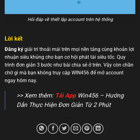
Hỏi đáp về thiết lập account trên hệ thống
Lời kết
Đăng ký
giải trí thoải mái trên mọi nền tảng cùng khoản lợi
nhuận siêu khủng cho bạn cơ hội phát tài siêu tốc. Quy
trình đơn giản 3 bước như bài chia sẻ ở trên. Vậy còn chần
chờ gì mà bạn không truy cập WIN456
để mở account
ngay hôm nay.
>> Xem thêm:
Tải App
Win456 – Hướng
Dẫn Thực Hiện Đơn Giản Từ 2 Phút