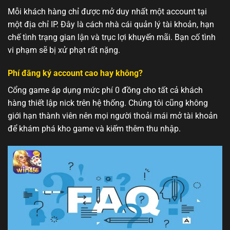
Mỗi khách hàng chỉ được mở duy nhất một account tại
một địa chỉ IP. Đây là cách nhà cái quản lý tài khoản, hạn
chế tình trạng gian lận và trục lợi khuyến mãi. Bạn cố tình
vi phạm sẽ bị xử phạt rất nặng.
Phí đăng ký account cao hay không?
Cổng game áp dụng mức phí 0 đồng cho tất cả khách
hàng thiết lập nick trên hệ thống. Chúng tôi cũng không
giới hạn thành viên nên mọi người thoải mái mở tài khoản
để khám phá kho game và kiếm thêm thu nhập.