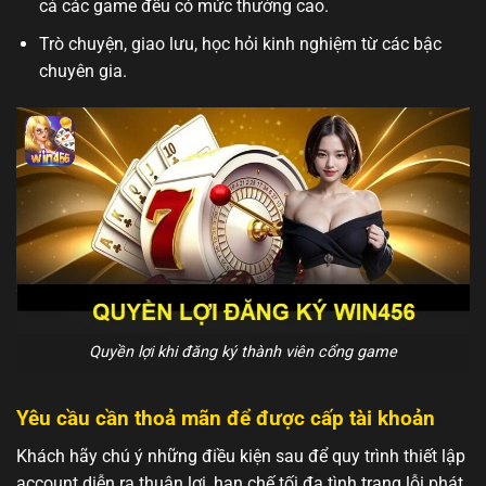
cả các game đều có mức thưởng cao.
Trò chuyện, giao lưu, học hỏi kinh nghiệm từ các bậc
chuyên gia.
Quyền lợi khi đăng ký thành viên cổng game
Yêu cầu cần thoả mãn để được cấp tài khoản
Khách hãy chú ý những điều kiện sau để quy trình thiết lập
account diễn ra thuận lợi, hạn chế tối đa tình trạng lỗi phát