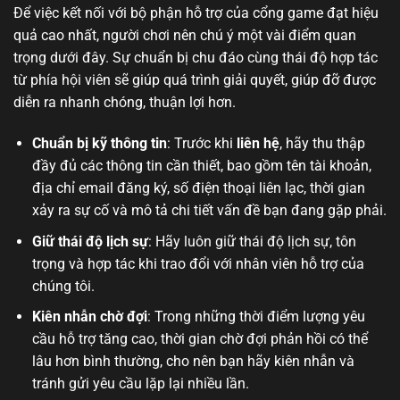
Để việc kết nối với bộ phận hỗ trợ của cổng game đạt hiệu
quả cao nhất, người chơi nên chú ý một vài điểm quan
trọng dưới đây. Sự chuẩn bị chu đáo cùng thái độ hợp tác
từ phía hội viên sẽ giúp quá trình giải quyết, giúp đỡ được
diễn ra nhanh chóng, thuận lợi hơn.
Chuẩn bị kỹ thông tin
: Trước khi
liên hệ
, hãy thu thập
đầy đủ các thông tin cần thiết, bao gồm tên tài khoản,
địa chỉ email đăng ký, số điện thoại liên lạc, thời gian
xảy ra sự cố và mô tả chi tiết vấn đề bạn đang gặp phải.
Giữ thái độ lịch sự
: Hãy luôn giữ thái độ lịch sự, tôn
trọng và hợp tác khi trao đổi với nhân viên hỗ trợ của
chúng tôi.
Kiên nhẫn chờ đợi
: Trong những thời điểm lượng yêu
cầu hỗ trợ tăng cao, thời gian chờ đợi phản hồi có thể
lâu hơn bình thường, cho nên bạn hãy kiên nhẫn và
tránh gửi yêu cầu lặp lại nhiều lần.