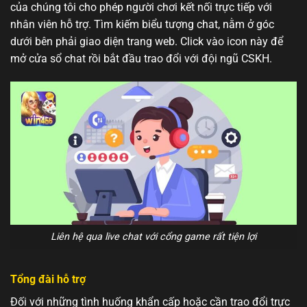
của chúng tôi cho phép người chơi kết nối trực tiếp với
nhân viên hỗ trợ. Tìm kiếm biểu tượng chat, nằm ở góc
dưới bên phải giao diện trang web. Click vào icon này để
mở cửa sổ chat rồi bắt đầu trao đổi với đội ngũ CSKH.
Liên hệ qua live chat với cổng game rất tiện lợi
Tổng đài hỗ trợ
Đối với những tình huống khẩn cấp hoặc cần trao đổi trực