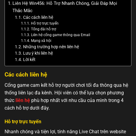
Liên Hệ Win456: Hỗ Trợ Nhanh Chóng, Giải Đáp Mọi
Thắc Mắc
Các cách liên hệ
Hỗ trợ trực tuyến
Tổng đài hỗ trợ
Liên hệ cổng game thông qua Email
Mạng xã hội
Những trường hợp nên liên hệ
Lưu ý khi liên hệ
Lời kết
Các cách liên hệ
Cổng game cam kết hỗ trợ người chơi tối đa thông qua hệ
thống liên lạc đa kênh. Hội viên có thể lựa chọn phương
thức
liên hệ
phù hợp nhất với nhu cầu của mình trong 4
cách hỗ trợ dưới đây.
Hỗ trợ trực tuyến
Nhanh chóng và tiện lợi, tính năng Live Chat trên website