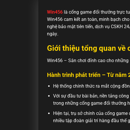
Win456
là cổng game đổi thưởng trực tuy
Win456 cam kết an toàn, minh bạch cho 
nghệ bảo mật tiên tiến, dịch vụ CSKH 24
ngày
.
Giới thiệu tổng quan v
Win456 – Sân chơi đỉnh cao cho những c
Hành trình phát triển – Từ năm 
Hệ thống chính thức ra mắt cộng đồ
Với sự đầu tư bài bản, nền tảng công
trong những cổng game đổi thưởng h
Hiện tại, trụ sở chính của cổng game
nhiều tập đoàn giải trí hàng đầu thế g