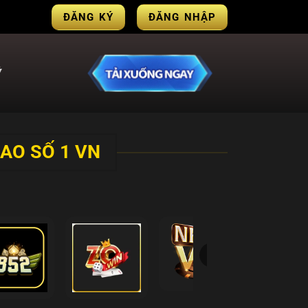
ĐĂNG KÝ
ĐĂNG NHẬP
Ý
AO SỐ 1 VN