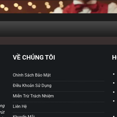
VỀ CHÚNG TÔI
H
Chính Sách Bảo Mật
Điều Khoản Sử Dụng
Miễn Trừ Trách Nhiệm
ạng
Liên Hệ
Tổng quan về cổng game
rút
Khuyến Mãi