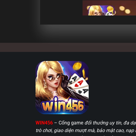
WIN456
– Cổng game
đổi thưởng uy tín, đa d
trò chơi, giao diện mượt mà, bảo mật cao, nạp 