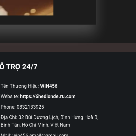
Ỗ TRỢ 24/7
Tên Thương Hiệu:
WIN456
Website:
https://6hedionde.ru.com
Phone: 0832133925
Địa Chỉ: 32 Bùi Dương Lịch, Bình Hưng Hoà B,
Bình Tân, Hồ Chí Minh, Việt Nam
Mail:
win456.email@gmail.com