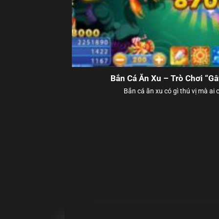
Bắn Cá Ăn Xu – Trò Chơi “Gây
Bắn cá ăn xu có gì thú vị mà ai