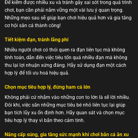
Để kiếm được nhiều xu và tránh gây sai sót trong quá trình
chơi, bạn cần phải nắm vững một vài lưu ý quan trọng.
Những mẹo sau sẽ giúp bạn chơi hiệu quả hơn và gia tăng
cơ hội săn cá thành công!
Tiết kiệm đạn, tránh lãng phí
Nhiều người chơi có thói quen ra đạn liên tục mà không
tính toán, dẫn đến việc tiêu tốn quá nhiều đạn mà không
thu lại lợi nhuận xứng đáng. Hãy sử dụng đạn một cách
hợp lý để tối ưu hoá hiệu quả.
Chọn mục tiêu hợp lý, đừng ham cá lớn
Không phải cứ nhắm vào những con to lớn là sẽ lời nhiều.
Đôi khi, việc săn những mục tiêu bé nhỏ liên tục lại giúp
bạn tích lũy xu ổn định hơn. Hãy quan sát và chọn mục
tiêu hợp lý thay vì bắn theo cảm tính.
Nâng cấp súng, gia tăng sức mạnh khi chơi bắn cá ăn xu