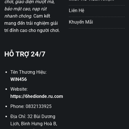
chơi, giao diện mượt mà,
bảo mật cao, nạp rút
Liên Hệ
nhanh chóng
. Cam kết
Khuyến Mãi
mang đến trải nghiệm giải
trí đỉnh cao cho người chơi.
HỖ TRỢ 24/7
Tên Thương Hiệu:
WIN456
Website:
https://6hedionde.ru.com
Phone: 0832133925
Địa Chỉ: 32 Bùi Dương
Lịch, Bình Hưng Hoà B,