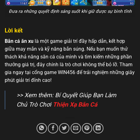
Đưa ra những quyết định sáng suốt khi giữ được sự bình tĩnh
Lời kết
Bắn cá ăn xu
là một game giải trí đầy hấp dẫn, kết hợp
giữa may mắn và kỹ năng bắn súng. Nếu bạn muốn thử
thách khả năng săn cá của mình và tìm kiếm những phần
thưởng giá trị, đây chính là trò chơi không thể bỏ lỡ. Tham
gia ngay tại cổng game WIN456 để trải nghiệm những giây
phút giải trí đỉnh cao!
>> Xem thêm: Bí Quyết Giúp Bạn Làm
Chủ Trò Chơi
Thiện Xạ Bắn Cá