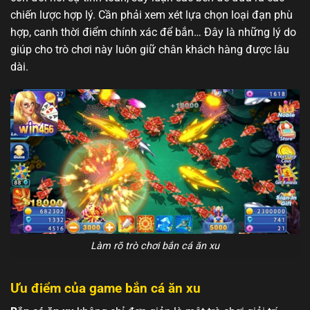
chiến lược hợp lý. Cần phải xem xét lựa chọn loại đạn phù
hợp, canh thời điểm chính xác để bắn… Đây là những lý do
giúp cho trò chơi này luôn giữ chân khách hàng được lâu
dài.
Làm rõ trò chơi bắn cá ăn xu
Ưu điểm của game bắn cá ăn xu